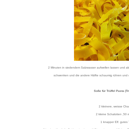
2 Minuten in siedendem Salzwasser aufwellen lassen und abg
schwenken und die andere Hälfte schaumig rühren und d
Soße für Trüffel Pasta (T
2 kleinere, weisse Ch
2 kleine Schalotten ,50 
1 knapper Elf. gutes T