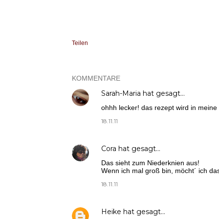
Teilen
KOMMENTARE
Sarah-Maria
hat gesagt…
ohhh lecker! das rezept wird in mein
18.11.11
Cora
hat gesagt…
Das sieht zum Niederknien aus!
Wenn ich mal groß bin, möcht´ ich das
18.11.11
Heike
hat gesagt…