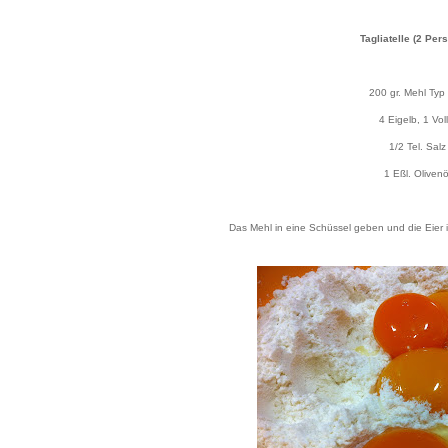
Tagliatelle (2 Per
200 gr. Mehl Typ
4 Eigelb, 1 Voll
1/2 Tel. Salz
1 Eßl. Olivenö
Das Mehl in eine Schüssel geben und die Eier i