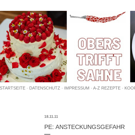
Direkt zum Hauptbereich
STARTSEITE
DATENSCHUTZ
IMPRESSUM
A-Z REZEPTE
KOO
18.11.11
PE: ANSTECKUNGSGEFAHR