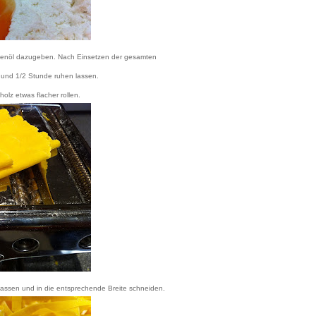
ivenöl dazugeben. Nach Einsetzen der gesamten
n und 1/2 Stunde ruhen lassen.
olz etwas flacher rollen.
assen und in die entsprechende Breite schneiden.