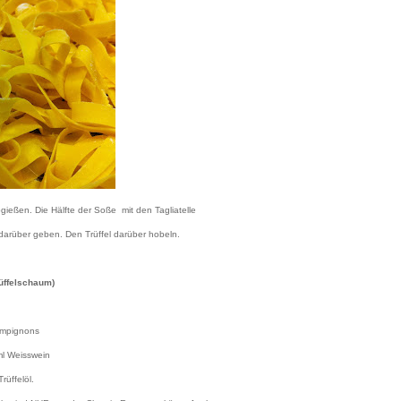
ießen. Die Hälfte der Soße mit den Tagliatelle
arüber geben. Den Trüffel darüber hobeln.
rüffelschaum)
ampignons
ml Weisswein
rüffelöl.