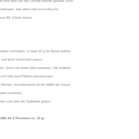
 Öle sind NUR von der Chemie-Retorte geküsst. Auch
schwimmen. Das steht nicht im Kochbuch]
hener Elf. Crème fraiche
eiben schneiden. In etwa 25 g der Butter farblos
und leicht einköcheln lassen.
n. Durch ein feines Sieb passieren. Die restliche
öl und Salz (und Pfeffer) abschmecken.
 Minuten. Anschliessend mit der Hälfte der Sauce
llern anrichten.
men und über die Tagliatelle geben.
üffel für 2 Personen ca. 15 gr.