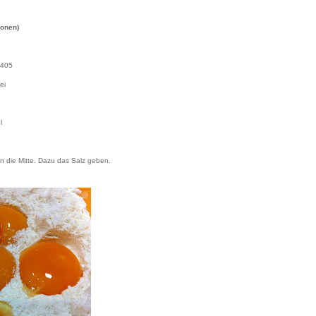
sonen)
 405
ei
l
n die Mitte. Dazu das Salz geben.