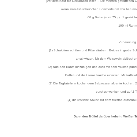
[Vor dem Kauf die Deklaration lesen !! Die meisten getrüffelten
wenn zwei Alibischeibchen Sommertrüffel drin herum
60 g Butter (statt 75 g) , 1 gestric
100 ml Rahm
Zubereitung
(1) Schalotten schälen und Pilze säubern. Beides in grobe Sch
anschwitzen. Mit dem Weisswein ablöschen 
(2) Nun den Rahm hinzufügen und alles mit dem Mixstab puriere
Butter und die Crème fraîche einmixen. Mit trüffel
(3) Die Tagliatelle in kochendem Salzwasser aldente kochen. 2
durchschwenken und auf 2 Te
(4) die restliche Sauce mit dem Mixstab aufschäu
Dann den Trüffel darüber hobeln. Weißer Tr