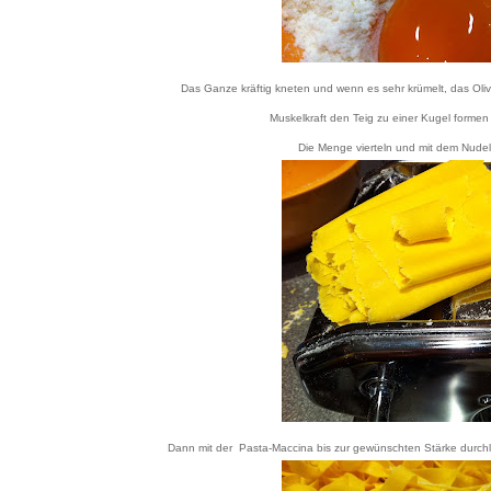
Das Ganze kräftig kneten und wenn es sehr krümelt, das Ol
Muskelkraft den Teig zu einer Kugel forme
Die Menge vierteln und mit dem Nudelh
Dann mit der Pasta-Maccina bis zur gewünschten Stärke durchl