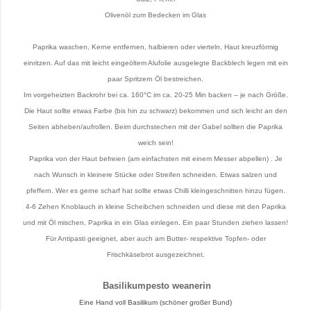
Olivenöl zum Bedecken im Glas
Paprika waschen, Kerne entfernen, halbieren oder vierteln, Haut kreuzförmig
einritzen. Auf das mit leicht eingeöltem Alufolie ausgelegte Backblech legen mit ein
paar Spritzern Öl bestreichen.
Im vorgeheizten Backrohr bei ca. 160°C im ca. 20-25 Min backen – je nach Größe.
Die Haut sollte etwas Farbe (bis hin zu schwarz) bekommen und sich leicht an den
Seiten abheben/aufrollen. Beim durchstechen mit der Gabel sollten die Paprika
weich sein!
Paprika von der Haut befreien (am einfachsten mit einem Messer abpellen) . Je
nach Wunsch in kleinere Stücke oder Streifen schneiden. Etwas salzen und
pfeffern. Wer es gerne scharf hat sollte etwas Chilli kleingeschnitten hinzu fügen.
4-6 Zehen Knoblauch in kleine Scheibchen schneiden und diese mit den Paprika
und mit Öl mischen. Paprika in ein Glas einlegen. Ein paar Stunden ziehen lassen!
Für Antipasti geeignet, aber auch am Butter- respektive Topfen- oder
Frischkäsebrot ausgezeichnet.
Basilikumpesto weanerin
Eine Hand voll Basilikum (schöner großer Bund)