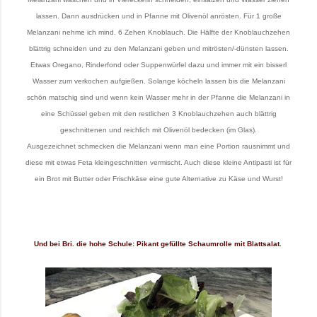
lassen. Dann ausdrücken und in Pfanne mit Olivenöl anrösten. Für 1 große
Melanzani nehme ich mind. 6 Zehen Knoblauch. Die Hälfte der Knoblauchzehen
blättrig schneiden und zu den Melanzani geben und mitrösten/-dünsten lassen.
Etwas Oregano, Rinderfond oder Suppenwürfel dazu und immer mit ein bisserl
Wasser zum verkochen aufgießen. Solange köcheln lassen bis die Melanzani
schön matschig sind und wenn kein Wasser mehr in der Pfanne die Melanzani in
eine Schüssel geben mit den restlichen 3 Knoblauchzehen auch blättrig
geschnittenen und reichlich mit Olivenöl bedecken (im Glas).
Ausgezeichnet schmecken die Melanzani wenn man eine Portion rausnimmt und
diese mit etwas Feta kleingeschnitten vermischt. Auch diese kleine Antipasti ist für
ein Brot mit Butter oder Frischkäse eine gute Alternative zu Käse und Wurst!
Und bei Bri. die hohe Schule: Pikant gefüllte Schaumrolle mit Blattsalat.