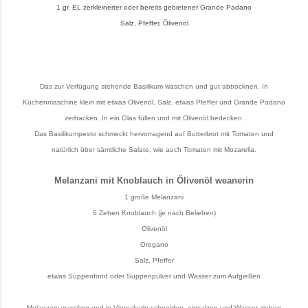
1 gr. EL zerkleinerter oder bereits gebietener Grande Padano
Salz, Pfeffer, Ölivenöl
Das zur Verfügung stehende Basilikum waschen und gut abtrocknen. In
Küchenmaschine klein mit etwas Olivenöl, Salz, etwas Pfeffer und Grande Padano
zerhacken. In ein Glas füllen und mit Olivenöl bedecken.
Das Basilikumpesto schmeckt hervorragend auf Butterbrot mit Tomaten und
natürlich über sämtliche Salate, wie auch Tomaten mit Mozarella.
Melanzani mit Knoblauch in Ölivenöl weanerin
1 große Melanzani
6 Zehen Knoblauch (je nach Belieben)
Olivenöl
Oregano
Salz, Pfeffer
etwas Suppenfond oder Suppenpulver und Wasser zum Aufgießen
Melanzani waschen und in Viereckerln schneiden, einsalzen und Wasser ziehen