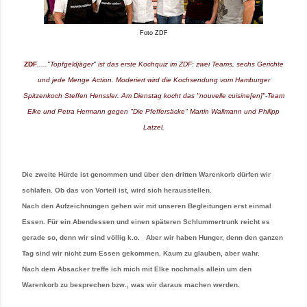
Foto ZDF
ZDF
....."Topfgeldjäger" ist das erste Kochquiz im ZDF: zwei Teams, sechs Gerichte
und jede Menge Action. Moderiert wird die Kochsendung vom Hamburger
Spitzenkoch Steffen Henssler. Am Dienstag kocht das "nouvelle cuisine[en]"-Team
Elke und Petra Hermann gegen "Die Pfeffersäcke" Martin Wallmann und Philipp
Latzel.
Die zweite Hürde ist genommen und über den dritten Warenkorb dürfen wir
schlafen. Ob das von Vorteil ist, wird sich herausstellen.
Nach den Aufzeichnungen gehen wir mit unseren Begleitungen erst einmal
Essen. Für ein Abendessen und einen späteren Schlummertrunk reicht es
gerade so, denn wir sind völlig k.o. Aber wir haben Hunger, denn den ganzen
Tag sind wir nicht zum Essen gekommen. Kaum zu glauben, aber wahr.
Nach dem Absacker treffe ich mich mit Elke nochmals allein um den
Warenkorb zu besprechen bzw., was wir daraus machen werden.