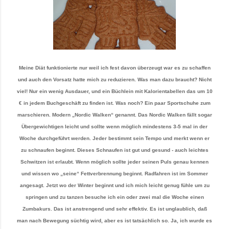
Meine Diät funktionierte nur weil ich fest davon überzeugt war es zu schaffen
und auch den Vorsatz hatte mich zu reduzieren. Was man dazu braucht? Nicht
viel! Nur ein wenig Ausdauer, und ein Büchlein mit Kalorientabellen das um 10
€ in jedem Buchgeschäft zu finden ist. Was noch? Ein paar Sportschuhe zum
marschieren. Modern „Nordic Walken“ genannt. Das Nordic Walken fällt sogar
Übergewichtigen leicht und sollte wenn möglich mindestens 3-5 mal in der
Woche durchgeführt werden. Jeder bestimmt sein Tempo und merkt wenn er
zu schnaufen beginnt. Dieses Schnaufen ist gut und gesund - auch leichtes
Schwitzen ist erlaubt. Wenn möglich sollte jeder seinen Puls genau kennen
und wissen wo „seine“ Fettverbrennung beginnt. Radfahren ist im Sommer
angesagt. Jetzt wo der Winter beginnt und ich mich leicht genug fühle um zu
springen und zu tanzen besuche ich ein oder zwei mal die Woche einen
Zumbakurs. Das ist anstrengend und sehr effektiv. Es ist unglaublich, daß
man nach Bewegung süchtig wird, aber es ist tatsächlich so. Ja, ich wurde es