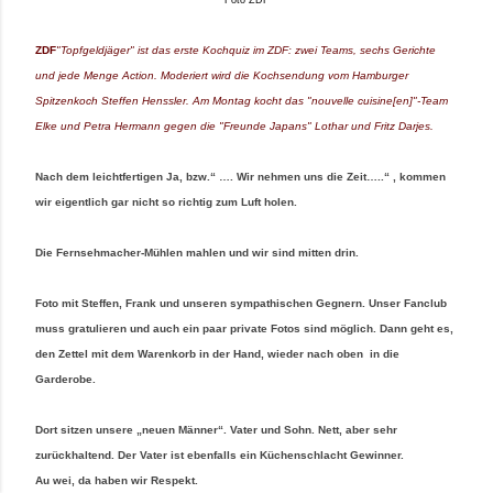
Foto ZDF
ZDF
"Topfgeldjäger" ist das erste Kochquiz im ZDF: zwei Teams, sechs Gerichte
und jede Menge Action. Moderiert wird die Kochsendung vom Hamburger
Spitzenkoch Steffen Henssler. Am Montag kocht das "nouvelle cuisine[en]"-Team
Elke und Petra Hermann gegen die "Freunde Japans" Lothar und Fritz Darjes.
Nach dem leichtfertigen Ja, bzw.“ …. Wir nehmen uns die Zeit…..“ , kommen
wir eigentlich gar nicht so richtig zum Luft holen.
Die Fernsehmacher-Mühlen mahlen und wir sind mitten drin.
Foto mit Steffen, Frank und unseren sympathischen Gegnern. Unser Fanclub
muss gratulieren und auch ein paar private Fotos sind möglich. Dann geht es,
den Zettel mit dem Warenkorb in der Hand, wieder nach oben
in die
Garderobe.
Dort sitzen unsere „neuen Männer“. Vater und Sohn. Nett, aber sehr
zurückhaltend. Der Vater ist ebenfalls ein Küchenschlacht Gewinner.
Au wei, da haben wir Respekt.