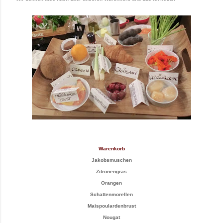
Warenkorb
Jakobsmuschen
Zitronengras
Orangen
Schattenmorellen
Maispoulardenbrust
Nougat