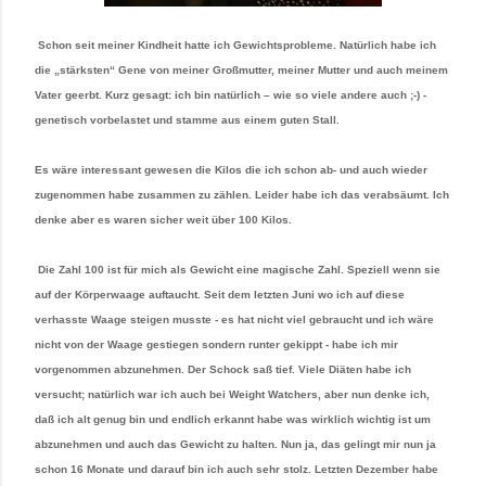
Schon seit meiner Kindheit hatte ich Gewichtsprobleme. Natürlich habe ich
die „stärksten“ Gene von meiner Großmutter, meiner Mutter und auch meinem
Vater geerbt. Kurz gesagt: ich bin natürlich – wie so viele andere auch ;-) -
genetisch vorbelastet und stamme aus einem guten Stall.
Es wäre interessant gewesen die Kilos die ich schon ab- und auch wieder
zugenommen habe zusammen zu zählen. Leider habe ich das verabsäumt. Ich
denke aber es waren sicher weit über 100 Kilos.
Die Zahl 100 ist für mich als Gewicht eine magische Zahl. Speziell wenn sie
auf der Körperwaage auftaucht. Seit dem letzten Juni wo ich auf diese
verhasste Waage steigen musste - es hat nicht viel gebraucht und ich wäre
nicht von der Waage gestiegen sondern runter gekippt - habe ich mir
vorgenommen abzunehmen. Der Schock saß tief. Viele Diäten habe ich
versucht; natürlich war ich auch bei Weight Watchers, aber nun denke ich,
daß ich alt genug bin und endlich erkannt habe was wirklich wichtig ist um
abzunehmen und auch das Gewicht zu halten. Nun ja, das gelingt mir nun ja
schon 16 Monate und darauf bin ich auch sehr stolz. Letzten Dezember habe