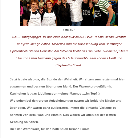
Foto ZDF
ZDF
..."Topfgeldjäger" ist das erste Kochquiz im ZDF: zwei Teams, sechs Gerichte
und jede Menge Action. Moderiert wird die Kochsendung vom Hamburger
Spitzenkoch Steffen Henssler. Am Mittwoch kocht das "nouvelle cuisine[en]"-Team
Elke und Petra Hermann gegen das "Fleischreich"-Team Thomas Herff und
StephanRodtheut.
Jetzt ist sie also da, die Stunde der Wahrheit. Wir sitzen zum letzten mal hier
zusammen und beraten über unser Menü. Der Warenkorb gefällt mir.
Kaninchen ist das Lieblingstier meines Mannes ....im Topf ;)
Wie schon bei den ersten Aufzeichnungen nutzen wir beide die Maske und
überlegen. Wir waren ganz gut beraten, immer die einfache Variante zu
nehmen von dem, was uns einfällt. Das wollen wir auch bei der letzten
Sendung so halten.
Hier der Warenkorb, für das hoffentlich furiose Finale